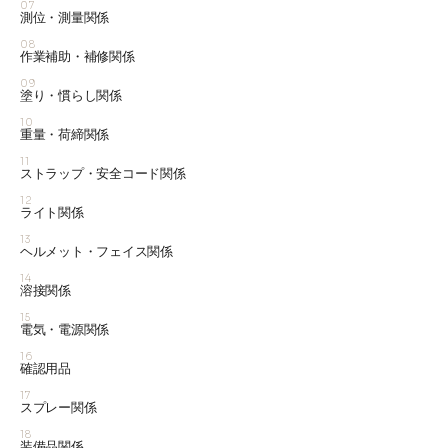
07
測位・測量関係
08
作業補助・補修関係
09
塗り・慣らし関係
10
重量・荷締関係
11
ストラップ・安全コード関係
12
ライト関係
13
ヘルメット・フェイス関係
14
溶接関係
15
電気・電源関係
16
確認用品
17
スプレー関係
18
装備品関係