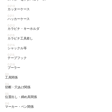
0210
カッターケース
0211
ハッカーケース
0212
カラビナ・キーホルダ
0213
カラビナ工具差し
0214
シャックル等
0215
テープフック
0216
プーラー
03
工具関係
04
切断・穴あけ関係
05
位置出し・締め具関係
06
マーカー・ペン関係