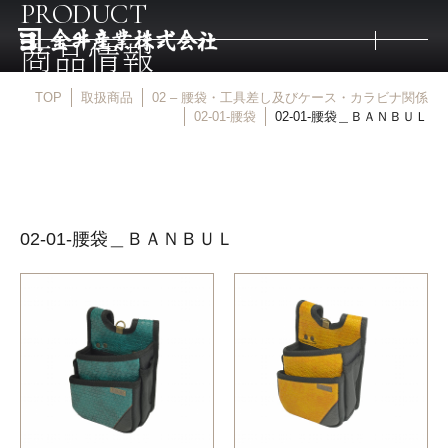
PRODUCT
商品情報
TOP
取扱商品
02 – 腰袋・工具差し及びケース・カラビナ関係
トップ
02-01-腰袋
02-01-腰袋＿ＢＡＮＢＵＬ
取扱商品
02-01-腰袋＿ＢＡＮＢＵＬ
取扱メーカー
金井産業の強み
マルキン印
庖斬巴