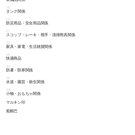
19
タンク関係
20
防災用品・安全用品関係
21
スコップ・レーキ・熊手・清掃用具関係
22
家具・家電・生活雑貨関係
23
快適商品
24
防暑・防寒関係
25
水道・園芸・衛生関係
26
小物・おもちゃ関係
マルキン印
庖斬巴