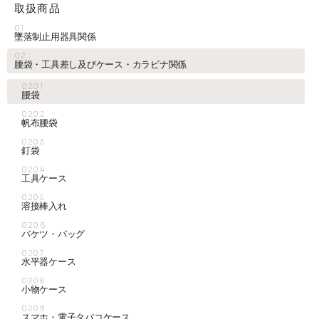
取扱商品
01
墜落制止用器具関係
02
腰袋・工具差し及びケース・カラビナ関係
0201
腰袋
0202
帆布腰袋
0203
釘袋
0204
工具ケース
0205
溶接棒入れ
0206
バケツ・バッグ
0207
水平器ケース
0208
小物ケース
0209
スマホ・電子タバコケース