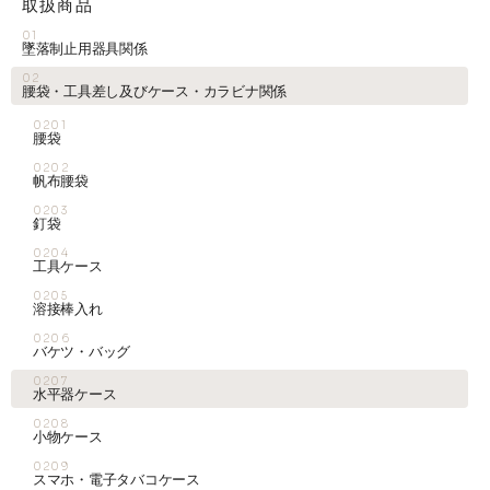
取扱商品
01
墜落制止用器具関係
02
腰袋・工具差し及びケース・カラビナ関係
0201
腰袋
0202
帆布腰袋
0203
釘袋
0204
工具ケース
0205
溶接棒入れ
0206
バケツ・バッグ
0207
水平器ケース
0208
小物ケース
0209
スマホ・電子タバコケース