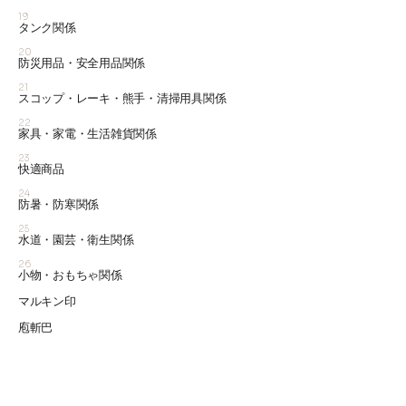
19
タンク関係
20
防災用品・安全用品関係
21
スコップ・レーキ・熊手・清掃用具関係
22
家具・家電・生活雑貨関係
23
快適商品
24
防暑・防寒関係
25
水道・園芸・衛生関係
26
小物・おもちゃ関係
マルキン印
庖斬巴