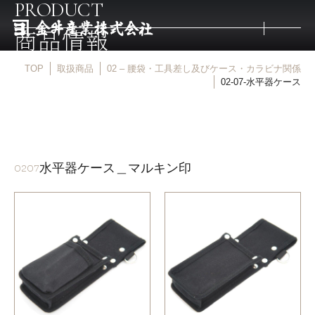
PRODUCT
商品情報
TOP
取扱商品
02 – 腰袋・工具差し及びケース・カラビナ関係
トップ
02-07-水平器ケース
取扱商品
水平器ケース＿マルキン印
取扱メーカー
0207
金井産業の強み
マルキン印
庖斬巴