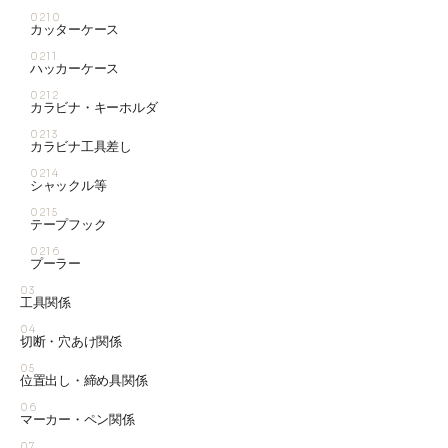
0210
カッターケース
0211
ハッカーケース
0212
カラビナ・キーホルダ
0213
カラビナ工具差し
0214
シャックル等
0215
テープフック
0216
プーラー
03
工具関係
04
切断・穴あけ関係
05
位置出し・締め具関係
06
マーカー・ペン関係
07