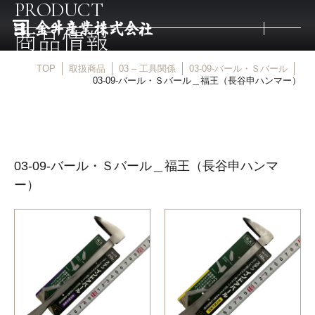
PRODUCT
商品情報
TOP
取扱商品
03 – 工具関係
03-09-バール・Ｓバール
トップ
03-09-バール・Ｓバール＿福王（長谷申ハンマー）
取扱商品
03-09-バール・Ｓバール＿福王（長谷申ハンマ
取扱メーカー
ー）
金井産業の強み
マルキン印
庖斬巴