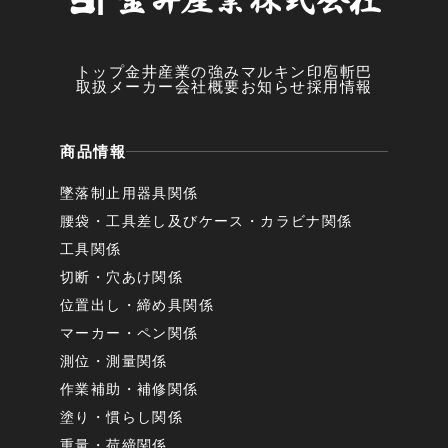
トップ
金井産業の強み
マルキン印
庖斬巴
取扱メーカー
会社概要
お知らせ
採用情報
商品情報
墜落制止用器具関係
腰袋・工具差し及びケース・カラビナ関係
工具関係
切断・穴あけ関係
位置出し・締め具関係
マーカー・ペン関係
測位・測量関係
作業補助・補修関係
塗り・慣らし関係
重量・荷締関係