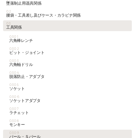
墜落制止用器具関係
02
腰袋・工具差し及びケース・カラビナ関係
03
工具関係
0301
六角棒レンチ
0302
ビット・ジョイント
0303
六角軸ドリル
0304
脱落防止・アダプタ
0305
ソケット
0306
ソケットアダプタ
0307
ラチェット
0308
モンキー
0309
バール・Ｓバール