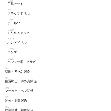
0321
工具セット
0322
ステップドリル
0323
ホールソー
0324
ドリルチャック
0325
ハンドドリル
0326
ハンマー
0327
ハンマー柄・クサビ
04
切断・穴あけ関係
05
位置出し・締め具関係
06
マーカー・ペン関係
07
測位・測量関係
08
作業補助・補修関係