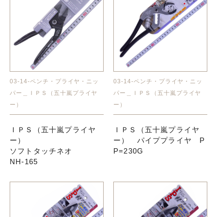
03-14-ペンチ・プライヤ・ニッ
03-14-ペンチ・プライヤ・ニッ
パー＿ＩＰＳ（五十嵐プライヤ
パー＿ＩＰＳ（五十嵐プライヤ
ー）
ー）
ＩＰＳ（五十嵐プライヤ
ＩＰＳ（五十嵐プライヤ
ー）
ー） パイププライヤ P
ソフトタッチネオ
P=230G
NH-165