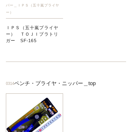
パー＿ＩＰＳ（五十嵐プライヤ
ー）
ＩＰＳ（五十嵐プライヤ
ー） ＴＯＪＩプラトリ
ガー SF-165
ペンチ・プライヤ・ニッパー＿top
0314