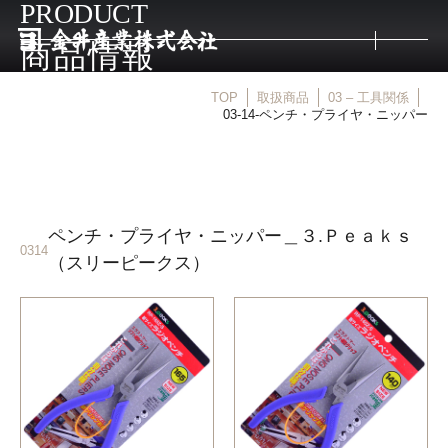
PRODUCT
商品情報
TOP
取扱商品
03 – 工具関係
トップ
03-14-ペンチ・プライヤ・ニッパー
取扱商品
ペンチ・プライヤ・ニッパー＿３.Ｐｅａｋｓ
取扱メーカー
0314
（スリーピークス）
金井産業の強み
マルキン印
庖斬巴