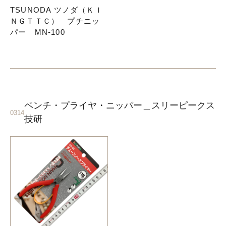
TSUNODA ツノダ（ＫＩ
ＮＧＴＴＣ） プチニッ
パー MN-100
ペンチ・プライヤ・ニッパー＿スリーピークス
0314
技研