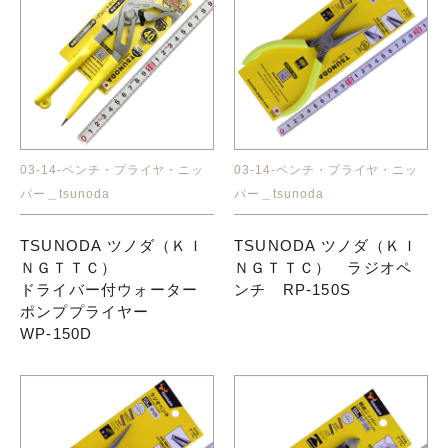
03-14-ペンチ・プライヤ・ニッ
03-14-ペンチ・プライヤ・ニッ
パー＿tsunoda
パー＿tsunoda
TSUNODA ツノダ（ＫＩ
TSUNODA ツノダ（ＫＩ
ＮＧＴＴＣ）
ＮＧＴＴＣ） ラジオペ
ドライバー付ウォーター
ンチ RP-150S
ポンププライヤー
WP-150D