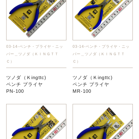
03-14-ペンチ・プライヤ・ニッ
03-14-ペンチ・プライヤ・ニッ
パー＿ツノダ（ＫＩＮＧＴＴ
パー＿ツノダ（ＫＩＮＧＴＴ
Ｃ）
Ｃ）
ツノダ（Ｋingttc)
ツノダ（Ｋingttc)
ペンチ プライヤ
ペンチ プライヤ
PN-100
MR-100