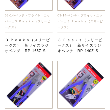
お知らせ
03-14-ペンチ・プライヤ・ニッ
03-14-ペンチ・プライヤ・ニッ
パー＿３.Ｐｅａｋｓ（スリーピ
パー＿３.Ｐｅａｋｓ（スリーピ
採用情報
ークス）
ークス）
３.Ｐｅａｋｓ（スリーピ
３.Ｐｅａｋｓ（スリーピ
ークス） 新サイズラジ
ークス） 新サイズラジ
オペンチ RP-165Z-S
オペンチ RP-140Z-S
お問い合わせはこちら