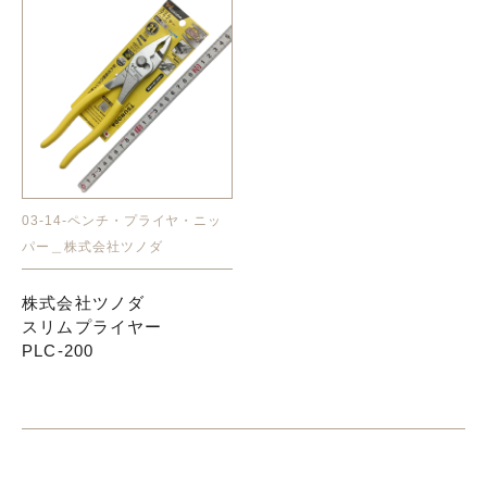
03-14-ペンチ・プライヤ・ニッ
パー＿株式会社ツノダ
株式会社ツノダ
スリムプライヤー
PLC-200