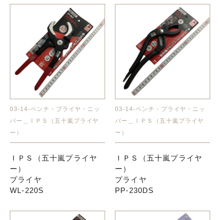
03-14-ペンチ・プライヤ・ニッ
03-14-ペンチ・プライヤ・ニッ
パー＿ＩＰＳ（五十嵐プライヤ
パー＿ＩＰＳ（五十嵐プライヤ
ー）
ー）
ＩＰＳ（五十嵐プライヤ
ＩＰＳ（五十嵐プライヤ
ー）
ー）
プライヤ
プライヤ
WL-220S
PP-230DS