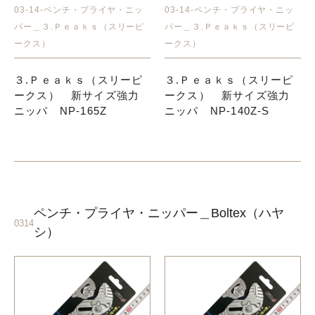
03-14-ペンチ・プライヤ・ニッ
03-14-ペンチ・プライヤ・ニッ
パー＿３.Ｐｅａｋｓ（スリーピ
パー＿３.Ｐｅａｋｓ（スリーピ
ークス）
ークス）
３.Ｐｅａｋｓ（スリーピ
３.Ｐｅａｋｓ（スリーピ
ークス） 新サイズ強力
ークス） 新サイズ強力
ニッパ NP-165Z
ニッパ NP-140Z-S
ペンチ・プライヤ・ニッパー＿Boltex（ハヤ
0314
シ）