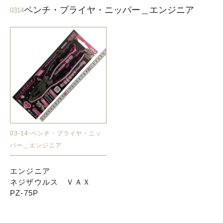
ペンチ・プライヤ・ニッパー＿エンジニア
0314
03-14-ペンチ・プライヤ・ニッ
パー＿エンジニア
エンジニア
ネジザウルス ＶＡＸ
PZ-75P