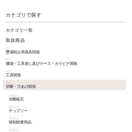
カテゴリで探す
カテゴリ一覧
取扱商品
01
墜落制止用器具関係
02
腰袋・工具差し及びケース・カラビナ関係
03
工具関係
04
切断・穴あけ関係
0401
切断砥石
0402
チップソー
0403
研削研磨用品
0404