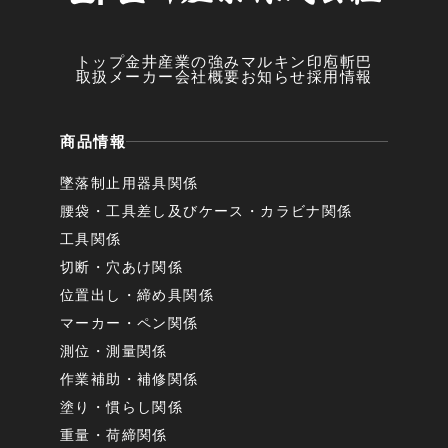
トップ
金井産業の強み
マルキン印
庖斬巴
取扱メーカー
会社概要
お知らせ
採用情報
商品情報
墜落制止用器具関係
腰袋・工具差し及びケース・カラビナ関係
工具関係
切断・穴あけ関係
位置出し・締め具関係
マーカー・ペン関係
測位・測量関係
作業補助・補修関係
塗り・慣らし関係
重量・荷締関係