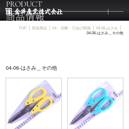
PRODUCT
商品情報
TOP
取扱商品
04 – 切断・穴あけ関係
04-06-はさみ
トップ
04-06-はさみ＿その他
取扱商品
04-06-はさみ＿その他
取扱メーカー
金井産業の強み
マルキン印
庖斬巴