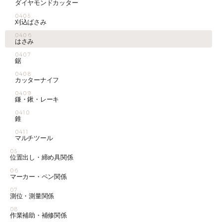
ダイヤモンドカッター
0405
刈込ばさみ
0406
はさみ
0407
鋸
0408
カッターナイフ
0409
鎌・鍬・レーキ
0410
錐
0411
マルチツール
05
位置出し・締め具関係
06
マーカー・ペン関係
07
測位・測量関係
08
作業補助・補修関係