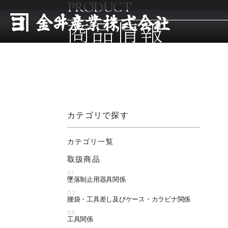
PRODUCT
商品情報
カテゴリで探す
カテゴリ一覧
取扱商品
01
墜落制止用器具関係
02
腰袋・工具差し及びケース・カラビナ関係
03
工具関係