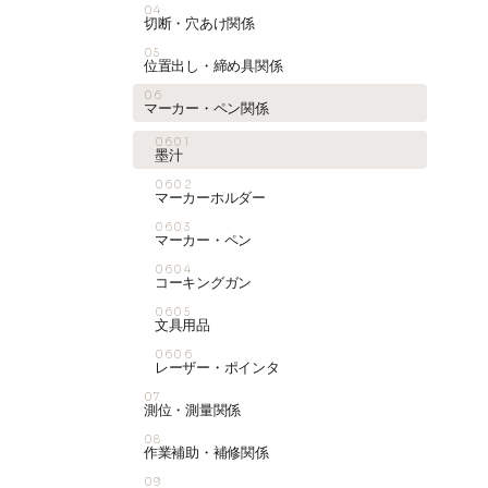
04
切断・穴あけ関係
05
位置出し・締め具関係
06
マーカー・ペン関係
0601
墨汁
0602
マーカーホルダー
0603
マーカー・ペン
0604
コーキングガン
0605
文具用品
0606
レーザー・ポインタ
07
測位・測量関係
08
作業補助・補修関係
09