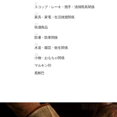
21
スコップ・レーキ・熊手・清掃用具関係
22
家具・家電・生活雑貨関係
23
快適商品
24
防暑・防寒関係
25
水道・園芸・衛生関係
26
小物・おもちゃ関係
マルキン印
庖斬巴
製品のご