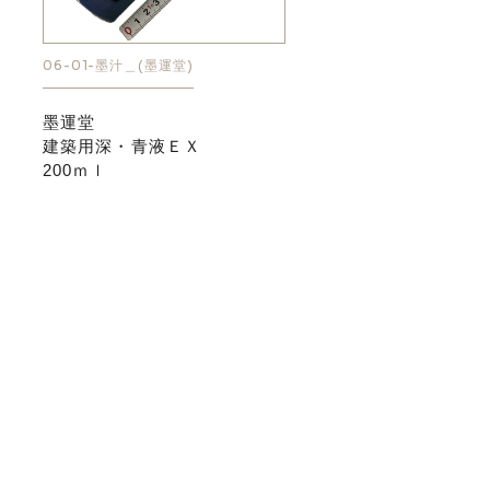
06-01-墨汁＿(墨運堂)
墨運堂
建築用深・青液ＥＸ
200ｍｌ