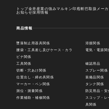
トップ
金井産業の強み
マルキン印
庖斬巴
取扱メーカ
お知らせ
採用情報
商品情報
墜落制止用器具関係
溶接関係
腰袋・工具差し及びケース・カラ
電気・電源関
ビナ関係
工具関係
確認用品
切断・穴あけ関係
スプレー関係
位置出し・締め具関係
装備品関係
マーカー・ペン関係
タンク関係
測位・測量関係
防災用品・安
作業補助・補修関係
スコップ・レ
具関係