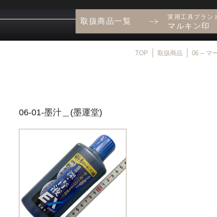
実用工具ブラン
取扱商品一覧
マルキン印
TOP
取扱商品
06 –
06-01-墨汁＿(墨運堂)