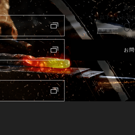
製品
以下よりお気
0
新潟本社
受付時
お問