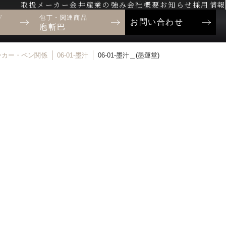
取扱メーカー
金井産業の強み
会社概要
お知らせ
採用情報
ド
包丁・関連商品
お問い合わせ
庖斬巴
 マーカー・ペン関係
06-01-墨汁
06-01-墨汁＿(墨運堂)