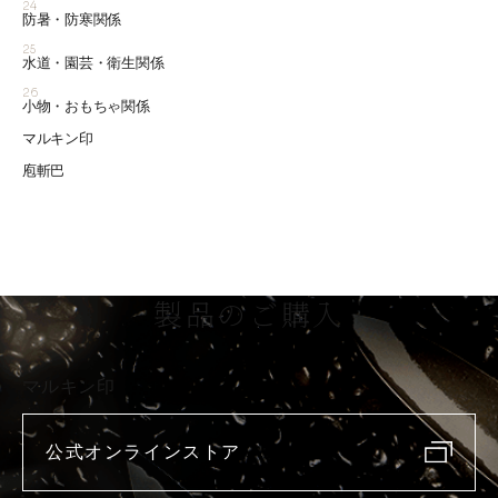
24
防暑・防寒関係
25
水道・園芸・衛生関係
26
小物・おもちゃ関係
マルキン印
庖斬巴
製品のご購入
マルキン印
公式オンラインストア