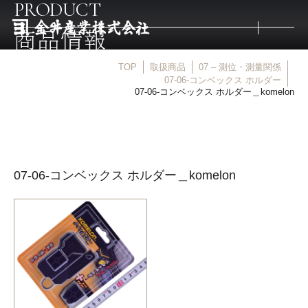
PRODUCT
商品情報
TOP
取扱商品
07 – 測位・測量関係
トップ
07-06-コンベックス ホルダー
07-06-コンベックス ホルダー＿komelon
取扱商品
取扱メーカー
07-06-コンベックス ホルダー＿komelon
金井産業の強み
マルキン印
庖斬巴