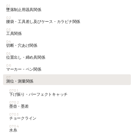
01
墜落制止用器具関係
02
腰袋・工具差し及びケース・カラビナ関係
03
工具関係
04
切断・穴あけ関係
05
位置出し・締め具関係
06
マーカー・ペン関係
07
測位・測量関係
0701
下げ振り・パーフェクトキャッチ
0702
墨壺・墨差
0703
チョークライン
0704
水糸