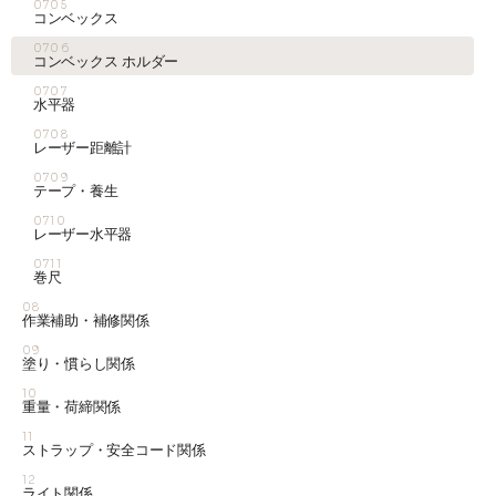
0705
コンベックス
0706
コンベックス ホルダー
0707
水平器
0708
レーザー距離計
0709
テープ・養生
0710
レーザー水平器
0711
巻尺
08
作業補助・補修関係
09
塗り・慣らし関係
10
重量・荷締関係
11
ストラップ・安全コード関係
12
ライト関係