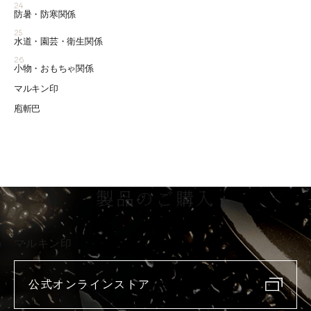
24
防暑・防寒関係
25
水道・園芸・衛生関係
26
小物・おもちゃ関係
マルキン印
庖斬巴
製品のご購入
マルキン印
公式オンラインストア