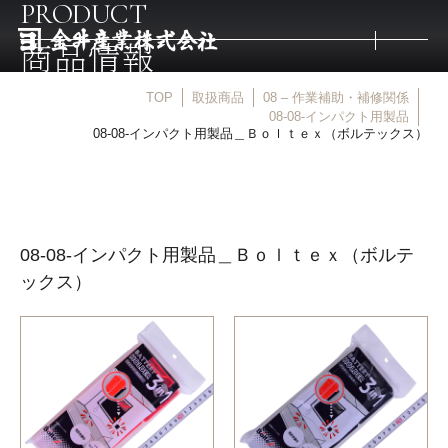
PRODUCT
商品情報
TOP
取扱商品
08 – 作業補助・補修関係
トップ
08-08-インパクト用製品
08-08-インパクト用製品＿Ｂｏｌｔｅｘ（ボルテックス）
取扱商品
取扱メーカー
08-08-インパクト用製品＿Ｂｏｌｔｅｘ（ボルテ
ックス）
金井産業の強み
マルキン印
庖斬巴