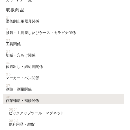
取扱商品
01
墜落制止用器具関係
02
腰袋・工具差し及びケース・カラビナ関係
03
工具関係
04
切断・穴あけ関係
05
位置出し・締め具関係
06
マーカー・ペン関係
07
測位・測量関係
08
作業補助・補修関係
0801
ピックアップツール・マグネット
0802
便利用品・雑貨