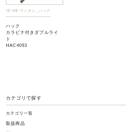
12-06-ランタン＿ハック
お知らせ
ハック
カラビナ付きダブルライ
採用情報
ト
HAC4093
お問い合わせはこちら
カテゴリで探す
カテゴリ一覧
取扱商品
01