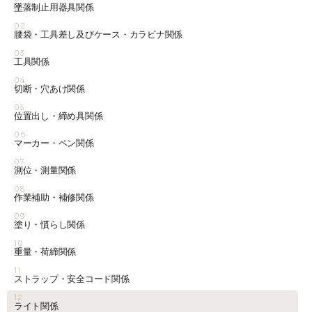
墜落制止用器具関係
02
腰袋・工具差し及びケース・カラビナ関係
03
工具関係
04
切断・穴あけ関係
05
位置出し・締め具関係
06
マーカー・ペン関係
07
測位・測量関係
08
作業補助・補修関係
09
塗り・慣らし関係
10
重量・荷締関係
11
ストラップ・安全コード関係
12
ライト関係