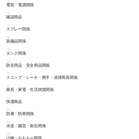
15
電気・電源関係
16
確認用品
17
スプレー関係
18
装備品関係
19
タンク関係
20
防災用品・安全用品関係
21
スコップ・レーキ・熊手・清掃用具関係
22
家具・家電・生活雑貨関係
23
快適商品
24
防暑・防寒関係
25
水道・園芸・衛生関係
26
小物・おもちゃ関係