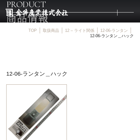
PRODUCT
商品情報
TOP
取扱商品
12 – ライト関係
12-06-ランタン
トップ
12-06-ランタン＿ハック
取扱商品
12-06-ランタン＿ハック
取扱メーカー
金井産業の強み
マルキン印
庖斬巴