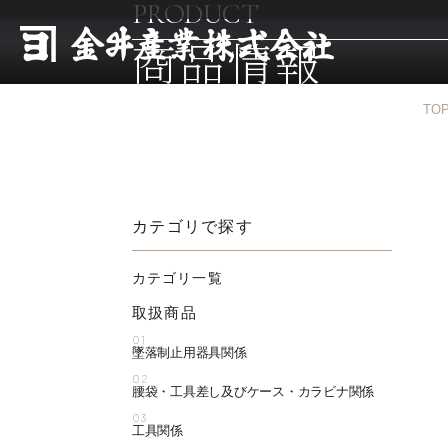
PRODUCT
商品情報
TO
カテゴリで探す
カテゴリ一覧
取扱商品
01
墜落制止用器具関係
02
腰袋・工具差し及びケース・カラビナ関係
03
工具関係