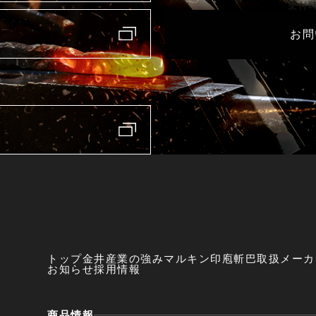
受付時
お問
トップ
金井産業の強み
マルキン印
庖斬巴
取扱メーカ
お知らせ
採用情報
商品情報