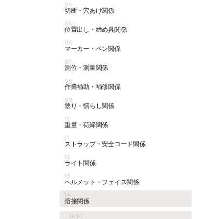
04
切断・穴あけ関係
05
位置出し・締め具関係
06
マーカー・ペン関係
07
測位・測量関係
08
作業補助・補修関係
09
塗り・慣らし関係
10
重量・荷締関係
11
ストラップ・安全コード関係
12
ライト関係
13
ヘルメット・フェイス関係
14
溶接関係
1401