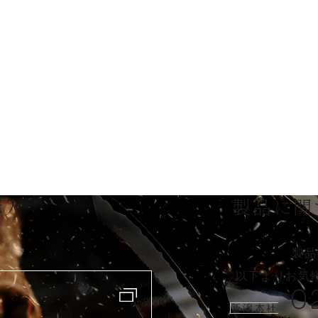
購入
製品に関
製品
以下よりお気
0
新潟本社