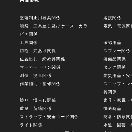
墜落制止用器具関係
溶接関係
腰袋・工具差し及びケース・カラ
電気・電源関
ビナ関係
工具関係
確認用品
切断・穴あけ関係
スプレー関係
位置出し・締め具関係
装備品関係
マーカー・ペン関係
タンク関係
測位・測量関係
防災用品・安
作業補助・補修関係
スコップ・レ
具関係
塗り・慣らし関係
家具・家電・
重量・荷締関係
快適商品
ストラップ・安全コード関係
防暑・防寒関
ライト関係
水道・園芸・