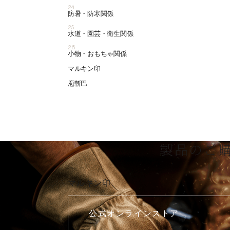
24
防暑・防寒関係
25
水道・園芸・衛生関係
26
小物・おもちゃ関係
マルキン印
庖斬巴
製品のご
マルキン印
公式オンラインストア