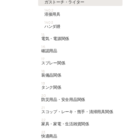
ガストーチ・ライター
1402
溶接用具
1403
ハンダ鏝
15
電気・電源関係
16
確認用品
17
スプレー関係
18
装備品関係
19
タンク関係
20
防災用品・安全用品関係
21
スコップ・レーキ・熊手・清掃用具関係
22
家具・家電・生活雑貨関係
23
快適商品