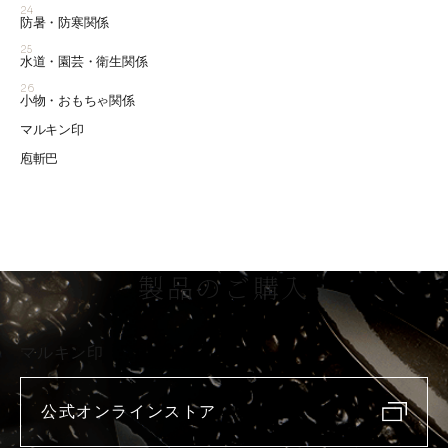
24
防暑・防寒関係
25
水道・園芸・衛生関係
26
小物・おもちゃ関係
マルキン印
庖斬巴
製品のご購入
マルキン印
公式オンラインストア