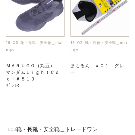
18-03-靴・長靴・安全靴＿mar
18-03-靴・長靴・安全靴＿mar
ugo
ugo
ＭＡＲＵＧＯ（丸五）
まもるん ＃０１ グレ
マンダムＬｉｇｈｔＣｏ
ー
ｏｌ＃８１３
ﾌﾞﾗｯｸ
靴・長靴・安全靴＿トレードワン
1803