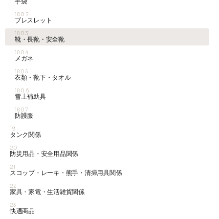
手袋
1802
ブレスレット
1803
靴・長靴・安全靴
1804
メガネ
1805
衣類・靴下・タオル
1806
雪上補助具
1807
防護服
19
タンク関係
20
防災用品・安全用品関係
21
スコップ・レーキ・熊手・清掃用具関係
22
家具・家電・生活雑貨関係
23
快適商品