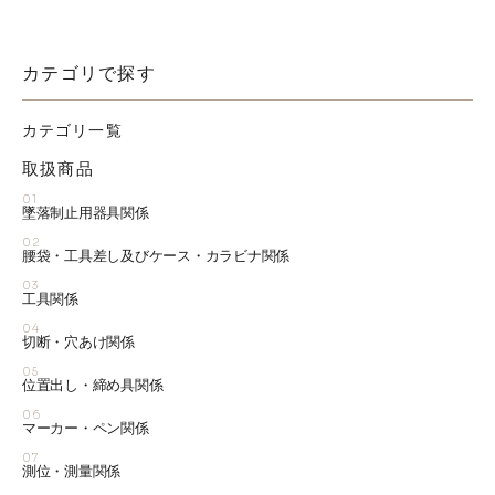
カテゴリで探す
カテゴリ一覧
取扱商品
01
墜落制止用器具関係
02
腰袋・工具差し及びケース・カラビナ関係
03
工具関係
04
切断・穴あけ関係
05
位置出し・締め具関係
06
マーカー・ペン関係
07
測位・測量関係