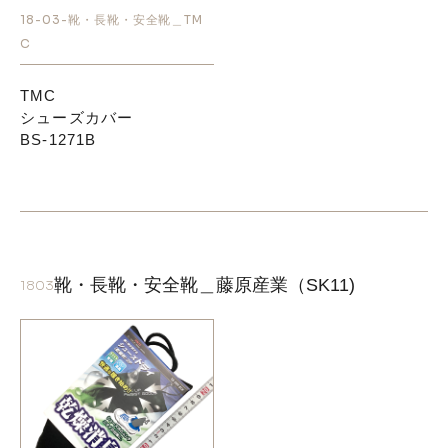
18-03-靴・長靴・安全靴＿TM
C
お知らせ
TMC
採用情報
シューズカバー
BS-1271B
靴・長靴・安全靴＿藤原産業（SK11)
1803
お問い合わせはこちら