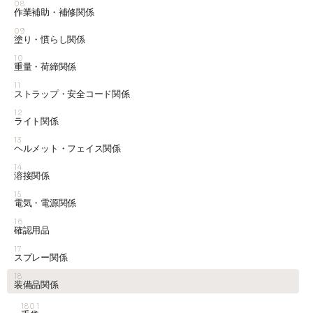
08
作業補助・補修関係
09
塗り・慣らし関係
10
重量・荷締関係
11
ストラップ・安全コード関係
12
ライト関係
13
ヘルメット・フェイス関係
14
溶接関係
15
電気・電源関係
16
確認用品
17
スプレー関係
18
装備品関係
1801