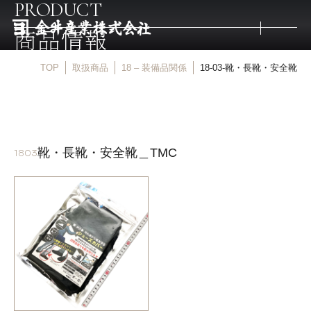
PRODUCT
商品情報
TOP
取扱商品
18 – 装備品関係
18-03-靴・長靴・安全靴
トップ
取扱商品
靴・長靴・安全靴＿TMC
1803
取扱メーカー
金井産業の強み
マルキン印
庖斬巴