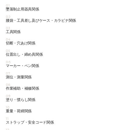
01
墜落制止用器具関係
02
腰袋・工具差し及びケース・カラビナ関係
03
工具関係
04
切断・穴あけ関係
05
位置出し・締め具関係
06
マーカー・ペン関係
07
測位・測量関係
08
作業補助・補修関係
09
塗り・慣らし関係
10
重量・荷締関係
11
ストラップ・安全コード関係