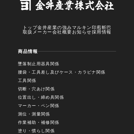
トップ
金井産業の強み
マルキン印
庖斬巴
取扱メーカー
会社概要
お知らせ
採用情報
商品情報
墜落制止用器具関係
腰袋・工具差し及びケース・カラビナ関係
工具関係
切断・穴あけ関係
位置出し・締め具関係
マーカー・ペン関係
測位・測量関係
作業補助・補修関係
塗り・慣らし関係