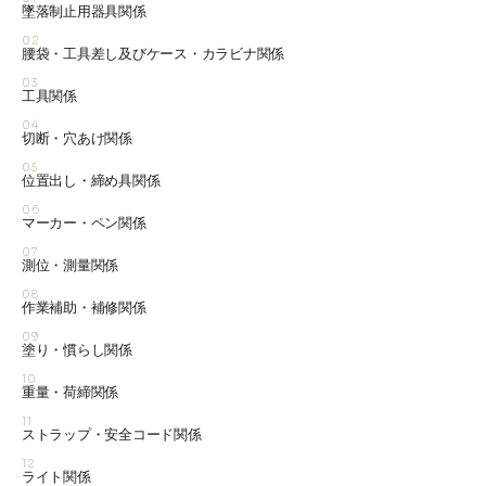
墜落制止用器具関係
02
腰袋・工具差し及びケース・カラビナ関係
03
工具関係
04
切断・穴あけ関係
05
位置出し・締め具関係
06
マーカー・ペン関係
07
測位・測量関係
08
作業補助・補修関係
09
塗り・慣らし関係
10
重量・荷締関係
11
ストラップ・安全コード関係
12
ライト関係