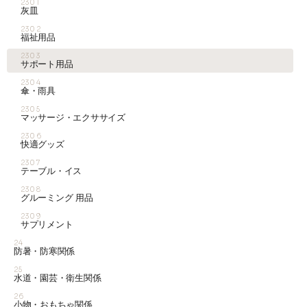
2301
灰皿
2302
福祉用品
2303
サポート用品
2304
傘・雨具
2305
マッサージ・エクササイズ
2306
快適グッズ
2307
テーブル・イス
2308
グルーミング 用品
2309
サプリメント
24
防暑・防寒関係
25
水道・園芸・衛生関係
26
小物・おもちゃ関係