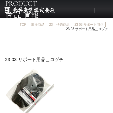
PRODUCT
商品情報
TOP
取扱商品
23 – 快適商品
23-03-サポート用品
トップ
23-03-サポート用品＿コヅチ
取扱商品
23-03-サポート用品＿コヅチ
取扱メーカー
金井産業の強み
マルキン印
庖斬巴