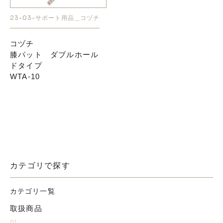
23-03-サポート用品＿コヅチ
お知らせ
コヅチ
膝パット ダブルホール
採用情報
ドタイプ
WTA-10
お問い合わせはこちら
カテゴリで探す
カテゴリ一覧
取扱商品
01