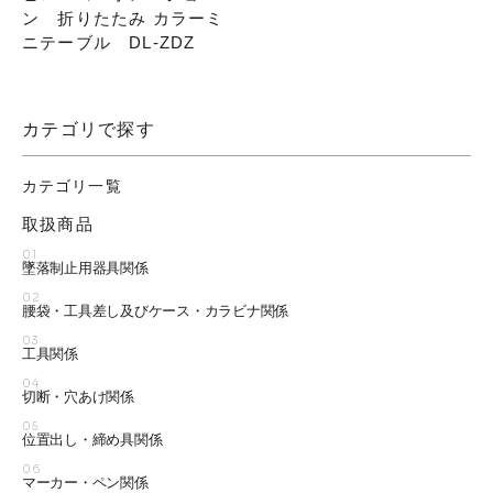
ン 折りたたみ カラーミ
ニテーブル DL-ZDZ
カテゴリで探す
カテゴリ一覧
取扱商品
01
墜落制止用器具関係
02
腰袋・工具差し及びケース・カラビナ関係
03
工具関係
04
切断・穴あけ関係
05
位置出し・締め具関係
06
マーカー・ペン関係