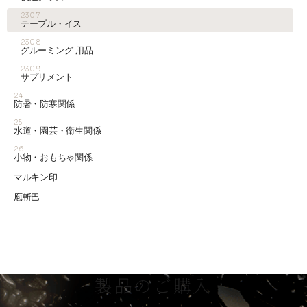
2307
テーブル・イス
2308
グルーミング 用品
2309
サプリメント
24
防暑・防寒関係
25
水道・園芸・衛生関係
26
小物・おもちゃ関係
マルキン印
庖斬巴
製品のご購入