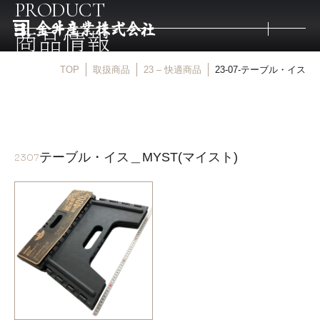
PRODUCT
商品情報
TOP
取扱商品
23 – 快適商品
23-07-テーブル・イス
トップ
取扱商品
テーブル・イス＿MYST(マイスト)
2307
取扱メーカー
金井産業の強み
マルキン印
庖斬巴