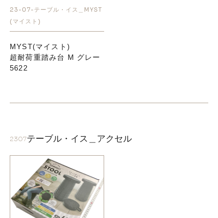
23-07-テーブル・イス＿MYST
(マイスト)
お知らせ
MYST(マイスト)
採用情報
超耐荷重踏み台 M グレー
5622
テーブル・イス＿アクセル
2307
お問い合わせはこちら