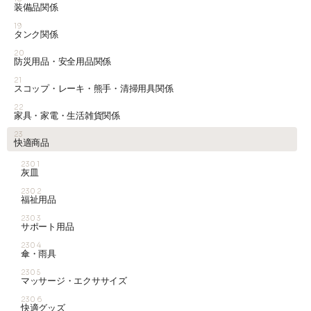
装備品関係
19
タンク関係
20
防災用品・安全用品関係
21
スコップ・レーキ・熊手・清掃用具関係
22
家具・家電・生活雑貨関係
23
快適商品
2301
灰皿
2302
福祉用品
2303
サポート用品
2304
傘・雨具
2305
マッサージ・エクササイズ
2306
快適グッズ