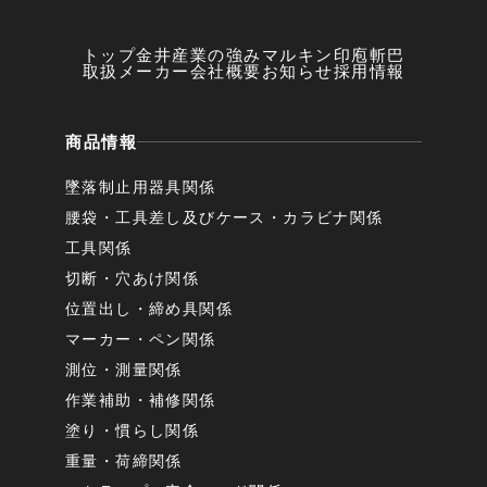
トップ
金井産業の強み
マルキン印
庖斬巴
取扱メーカー
会社概要
お知らせ
採用情報
商品情報
墜落制止用器具関係
腰袋・工具差し及びケース・カラビナ関係
工具関係
切断・穴あけ関係
位置出し・締め具関係
マーカー・ペン関係
測位・測量関係
作業補助・補修関係
塗り・慣らし関係
重量・荷締関係