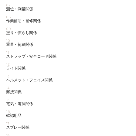
07
測位・測量関係
08
作業補助・補修関係
09
塗り・慣らし関係
10
重量・荷締関係
11
ストラップ・安全コード関係
12
ライト関係
13
ヘルメット・フェイス関係
14
溶接関係
15
電気・電源関係
16
確認用品
17
スプレー関係
18