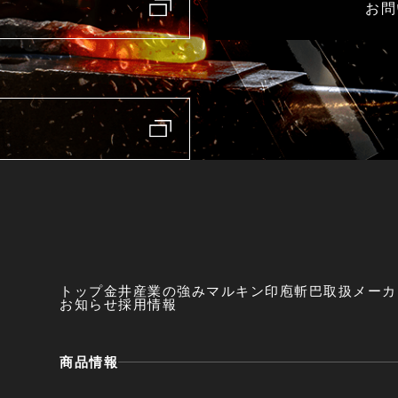
お問
トップ
金井産業の強み
マルキン印
庖斬巴
取扱メーカ
お知らせ
採用情報
商品情報