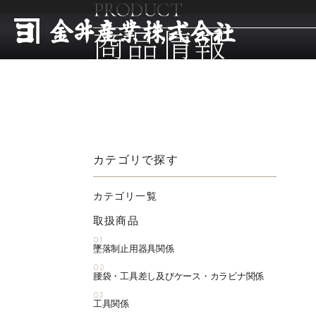
PRODUCT
商品情報
カテゴリで探す
カテゴリ一覧
取扱商品
01
墜落制止用器具関係
02
腰袋・工具差し及びケース・カラビナ関係
03
工具関係