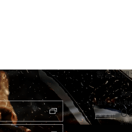
購入
製品に関
製品
以下よりお気
0
新潟本社
受付時