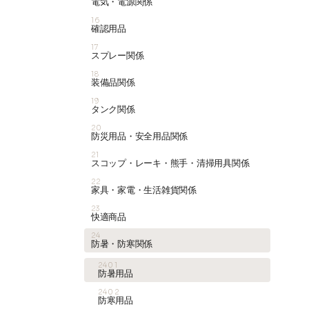
電気・電源関係
16
確認用品
17
スプレー関係
18
装備品関係
19
タンク関係
20
防災用品・安全用品関係
21
スコップ・レーキ・熊手・清掃用具関係
22
家具・家電・生活雑貨関係
23
快適商品
24
防暑・防寒関係
2401
防暑用品
2402
防寒用品