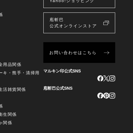
Yahoo!ショッピング
係
庖斬巴
公式オンラインストア
お問い合わせはこちら
全用品関係
マルキン印公式SNS
ーキ・熊手・清掃用
庖斬巴公式SNS
生活雑貨関係
係
衛生関係
ゃ関係