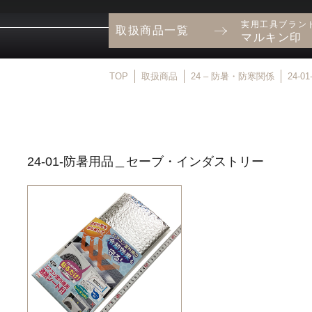
実用工具ブラン
取扱商品一覧
マルキン印
TOP
取扱商品
24 – 防暑・防寒関係
24-
24-01-防暑用品＿セーブ・インダストリー