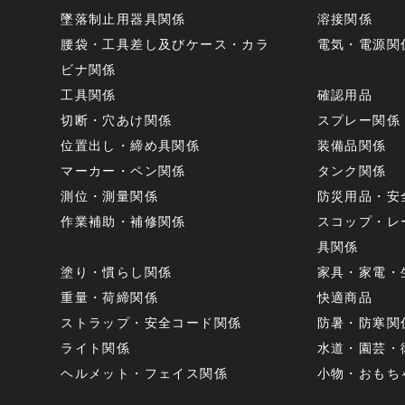
墜落制止用器具関係
溶接関係
腰袋・工具差し及びケース・カラ
電気・電源関
ビナ関係
工具関係
確認用品
切断・穴あけ関係
スプレー関係
位置出し・締め具関係
装備品関係
マーカー・ペン関係
タンク関係
測位・測量関係
防災用品・安
作業補助・補修関係
スコップ・レ
具関係
塗り・慣らし関係
家具・家電・
重量・荷締関係
快適商品
ストラップ・安全コード関係
防暑・防寒関
ライト関係
水道・園芸・
ヘルメット・フェイス関係
小物・おもち