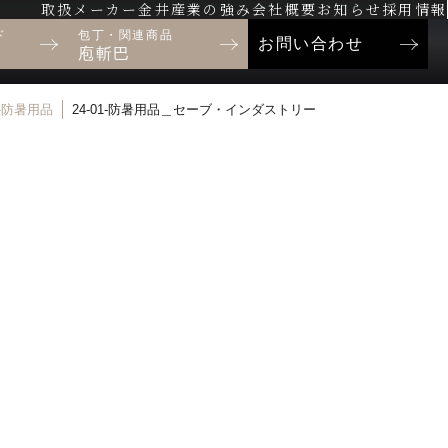
取扱メーカー
金井産業の強み
会社概要
お知らせ
採用情報
ド
包丁・関連商品
お問い合わせ
庖斬巴
01-防暑用品
24-01-防暑用品＿セーブ・インダストリー