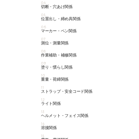
04
切断・穴あけ関係
05
位置出し・締め具関係
06
マーカー・ペン関係
07
測位・測量関係
08
作業補助・補修関係
09
塗り・慣らし関係
10
重量・荷締関係
11
ストラップ・安全コード関係
12
ライト関係
13
ヘルメット・フェイス関係
14
溶接関係
15