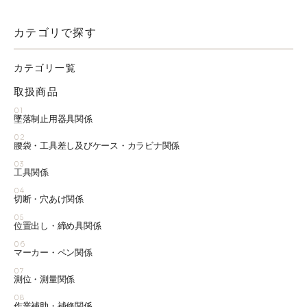
カテゴリで探す
カテゴリ一覧
取扱商品
01
墜落制止用器具関係
02
腰袋・工具差し及びケース・カラビナ関係
03
工具関係
04
切断・穴あけ関係
05
位置出し・締め具関係
06
マーカー・ペン関係
07
測位・測量関係
08
作業補助・補修関係