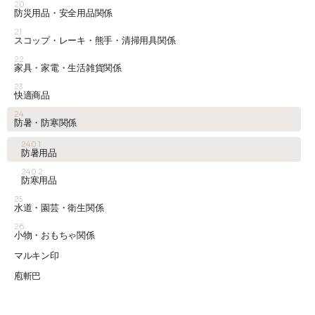
20
防災用品・安全用品関係
21
スコップ・レーキ・熊手・清掃用具関係
22
家具・家電・生活雑貨関係
23
快適商品
24
防暑・防寒関係
2401
防暑用品
2402
防寒用品
25
水道・園芸・衛生関係
26
小物・おもちゃ関係
マルキン印
庖斬巴