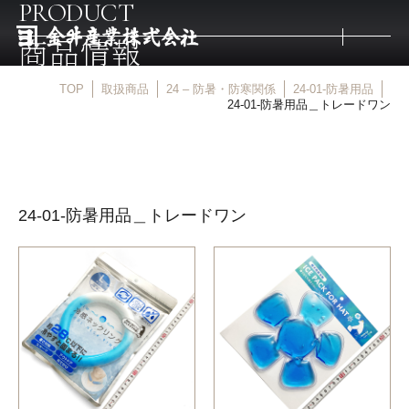
PRODUCT
商品情報
TOP
取扱商品
24 – 防暑・防寒関係
24-01-防暑用品
トップ
24-01-防暑用品＿トレードワン
取扱商品
24-01-防暑用品＿トレードワン
取扱メーカー
金井産業の強み
マルキン印
庖斬巴