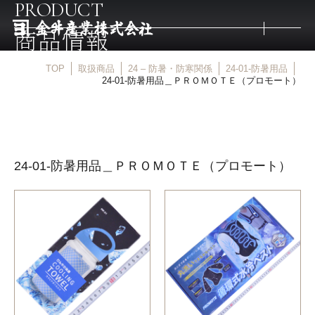
PRODUCT
商品情報
TOP
取扱商品
24 – 防暑・防寒関係
24-01-防暑用品
トップ
24-01-防暑用品＿ＰＲＯＭＯＴＥ（プロモート）
取扱商品
24-01-防暑用品＿ＰＲＯＭＯＴＥ（プロモート）
取扱メーカー
金井産業の強み
マルキン印
庖斬巴