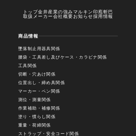
トップ
金井産業の強み
マルキン印
庖斬巴
取扱メーカー
会社概要
お知らせ
採用情報
商品情報
墜落制止用器具関係
腰袋・工具差し及びケース・カラビナ関係
工具関係
切断・穴あけ関係
位置出し・締め具関係
マーカー・ペン関係
測位・測量関係
作業補助・補修関係
塗り・慣らし関係
重量・荷締関係
ストラップ・安全コード関係