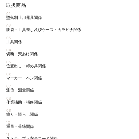
取扱商品
01
墜落制止用器具関係
02
腰袋・工具差し及びケース・カラビナ関係
03
工具関係
04
切断・穴あけ関係
05
位置出し・締め具関係
06
マーカー・ペン関係
07
測位・測量関係
08
作業補助・補修関係
09
塗り・慣らし関係
10
重量・荷締関係
11
ストラップ・安全コード関係