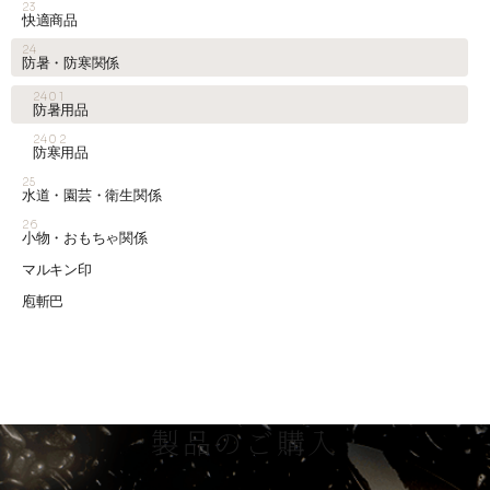
23
快適商品
24
防暑・防寒関係
2401
防暑用品
2402
防寒用品
25
水道・園芸・衛生関係
26
小物・おもちゃ関係
マルキン印
庖斬巴
製品のご購入