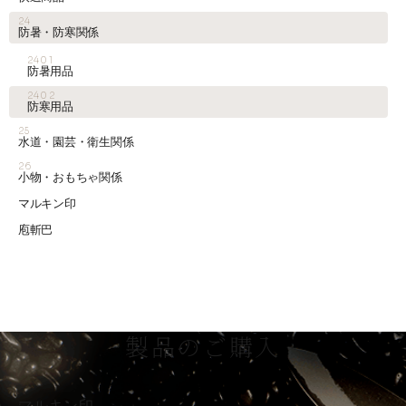
24
防暑・防寒関係
2401
防暑用品
2402
防寒用品
25
水道・園芸・衛生関係
26
小物・おもちゃ関係
マルキン印
庖斬巴
製品のご購入
マルキン印