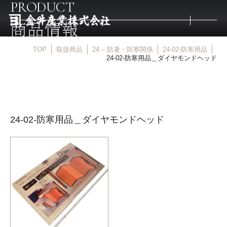
PRODUCT
商品情報
TOP
取扱商品
24 – 防暑・防寒関係
24-02-防寒用品
トップ
24-02-防寒用品＿ダイヤモンドヘッド
取扱商品
24-02-防寒用品＿ダイヤモンドヘッド
取扱メーカー
金井産業の強み
マルキン印
庖斬巴