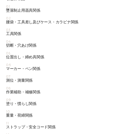
01
墜落制止用器具関係
02
腰袋・工具差し及びケース・カラビナ関係
03
工具関係
04
切断・穴あけ関係
05
位置出し・締め具関係
06
マーカー・ペン関係
07
測位・測量関係
08
作業補助・補修関係
09
塗り・慣らし関係
10
重量・荷締関係
11
ストラップ・安全コード関係