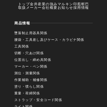
トップ
金井産業の強み
マルキン印
庖斬巴
取扱メーカー
会社概要
お知らせ
採用情報
商品情報
墜落制止用器具関係
腰袋・工具差し及びケース・カラビナ関係
工具関係
切断・穴あけ関係
位置出し・締め具関係
マーカー・ペン関係
測位・測量関係
作業補助・補修関係
塗り・慣らし関係
重量・荷締関係
ストラップ・安全コード関係
ライト関係