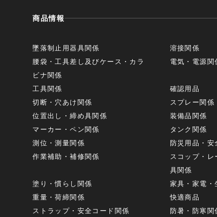
商品情報
墜落制止用器具関係
溶接関係
腰袋・工具差し及びケース・カラ
電気・電源関
ビナ関係
工具関係
確認用品
切断・穴あけ関係
スプレー関係
位置出し・締め具関係
装備品関係
マーカー・ペン関係
タンク関係
測位・測量関係
防災用品・安
作業補助・補修関係
スコップ・レ
具関係
塗り・慣らし関係
家具・家電・
重量・荷締関係
快適商品
ストラップ・安全コード関係
防暑・防寒関