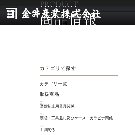
PRODUCT
商品情報
カテゴリで探す
カテゴリ一覧
取扱商品
01
墜落制止用器具関係
02
腰袋・工具差し及びケース・カラビナ関係
03
工具関係