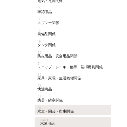
電気・電源関係
16
確認用品
17
スプレー関係
18
装備品関係
19
タンク関係
20
防災用品・安全用品関係
21
スコップ・レーキ・熊手・清掃用具関係
22
家具・家電・生活雑貨関係
23
快適商品
24
防暑・防寒関係
25
水道・園芸・衛生関係
2501
水道用品