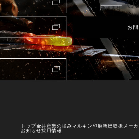
0
新潟本社
受付時
お問
トップ
金井産業の強み
マルキン印
庖斬巴
取扱メーカ
お知らせ
採用情報