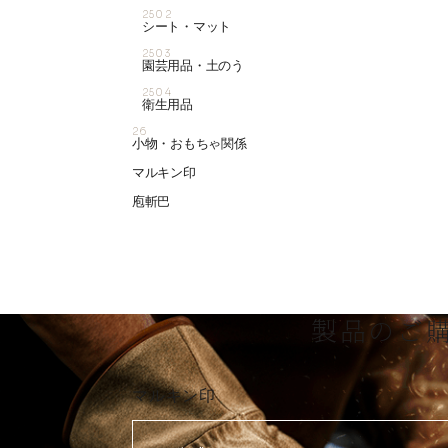
2502
シート・マット
2503
園芸用品・土のう
2504
衛生用品
26
小物・おもちゃ関係
マルキン印
庖斬巴
製品のご
マルキン印