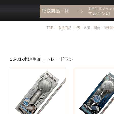
実用工具ブラン
取扱商品一覧
マルキン印
TOP
取扱商品
25 – 水道・園芸・衛生
25-01-水道用品＿トレードワン