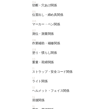
04
切断・穴あけ関係
05
位置出し・締め具関係
06
マーカー・ペン関係
07
測位・測量関係
08
作業補助・補修関係
09
塗り・慣らし関係
10
重量・荷締関係
11
ストラップ・安全コード関係
12
ライト関係
13
ヘルメット・フェイス関係
14
溶接関係
15