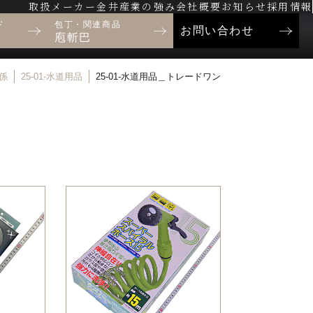
取扱メーカー
金井産業の強み
会社概要
お知らせ
採用情報
ド
包丁・関連商品
お問い合わせ
庖斬巴
関係
25-01-水道用品
25-01-水道用品＿トレードワン