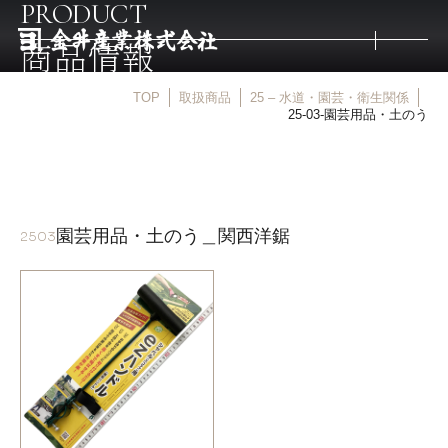
PRODUCT
商品情報
TOP
取扱商品
25 – 水道・園芸・衛生関係
トップ
25-03-園芸用品・土のう
取扱商品
園芸用品・土のう＿関西洋鋸
2503
取扱メーカー
金井産業の強み
マルキン印
庖斬巴