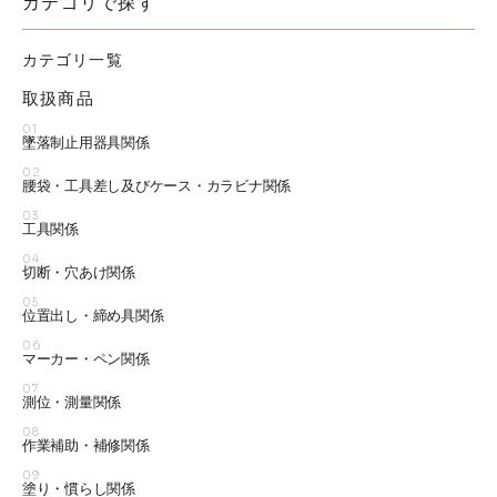
カテゴリで探す
カテゴリ一覧
取扱商品
01
墜落制止用器具関係
02
腰袋・工具差し及びケース・カラビナ関係
03
工具関係
04
切断・穴あけ関係
05
位置出し・締め具関係
06
マーカー・ペン関係
07
測位・測量関係
08
作業補助・補修関係
09
塗り・慣らし関係