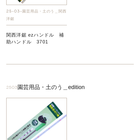
25-03-園芸用品・土のう＿関西
お知らせ
洋鋸
採用情報
関西洋鋸 ezハンドル 補
助ハンドル 3701
園芸用品・土のう＿edition
2503
お問い合わせはこちら