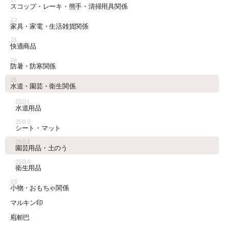
21
スコップ・レーキ・熊手・清掃用具関係
22
家具・家電・生活雑貨関係
23
快適商品
24
防暑・防寒関係
25
水道・園芸・衛生関係
2501
水道用品
2502
シート・マット
2503
園芸用品・土のう
2504
衛生用品
26
小物・おもちゃ関係
マルキン印
庖斬巴