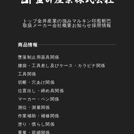
トップ
金井産業の強み
マルキン印
庖斬巴
取扱メーカー
会社概要
お知らせ
採用情報
商品情報
墜落制止用器具関係
腰袋・工具差し及びケース・カラビナ関係
工具関係
切断・穴あけ関係
位置出し・締め具関係
マーカー・ペン関係
測位・測量関係
作業補助・補修関係
塗り・慣らし関係
重量・荷締関係