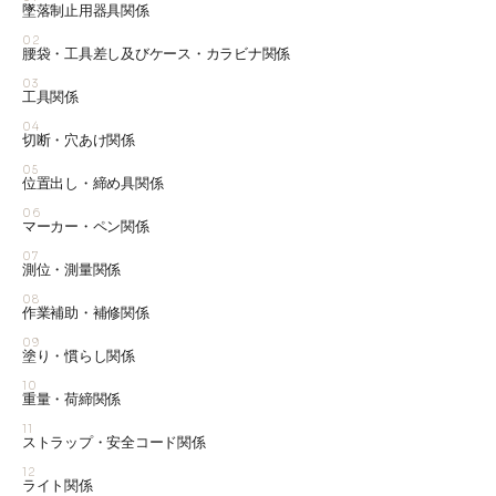
墜落制止用器具関係
02
腰袋・工具差し及びケース・カラビナ関係
03
工具関係
04
切断・穴あけ関係
05
位置出し・締め具関係
06
マーカー・ペン関係
07
測位・測量関係
08
作業補助・補修関係
09
塗り・慣らし関係
10
重量・荷締関係
11
ストラップ・安全コード関係
12
ライト関係