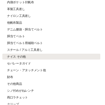
内側ポケット付帆布
革製工具差し
ナイロン工具差し
他帆布製品
デニム腰袋・胴当てベルト
胴当てベルト
胴当てベルト用補助ベルト
スチール / アルミ工具差し
ナイス その他
セパレータガイド
チェーン・アタッチメント他
財布
その他商品
シノ付めがねレンチ
両口ラチェット
クリップ