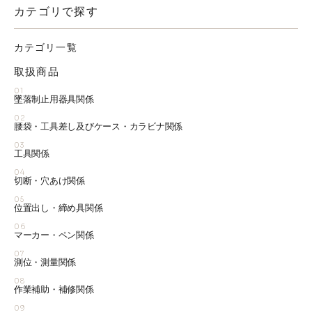
カテゴリで探す
カテゴリ一覧
取扱商品
01
墜落制止用器具関係
02
腰袋・工具差し及びケース・カラビナ関係
03
工具関係
04
切断・穴あけ関係
05
位置出し・締め具関係
06
マーカー・ペン関係
07
測位・測量関係
08
作業補助・補修関係
09