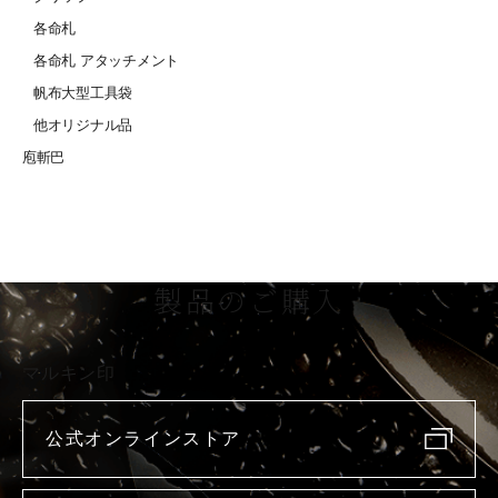
各命札
各命札 アタッチメント
帆布大型工具袋
他オリジナル品
庖斬巴
製品のご購入
マルキン印
公式オンラインストア