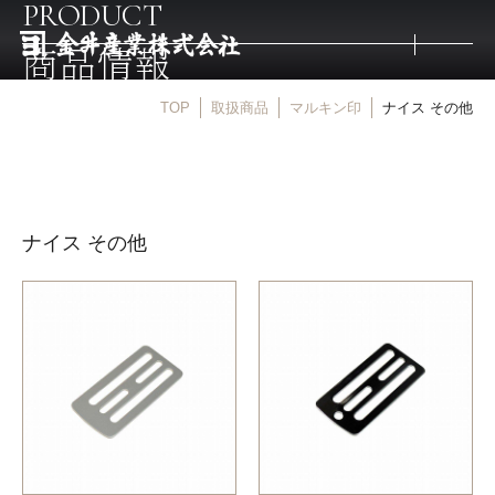
PRODUCT
商品情報
TOP
取扱商品
マルキン印
ナイス その他
トップ
取扱商品
ナイス その他
取扱メーカー
金井産業の強み
マルキン印
庖斬巴