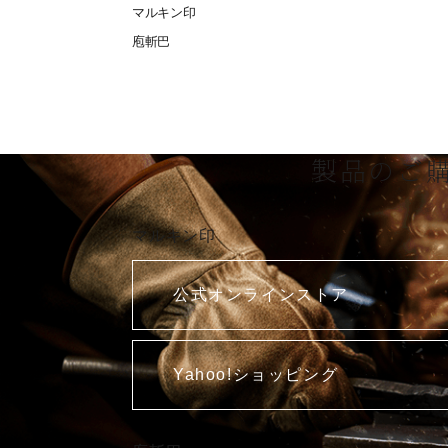
マルキン印
庖斬巴
製品のご
マルキン印
公式オンラインストア
Yahoo!ショッピング