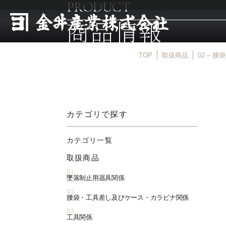
PRODUCT
商品情報
TOP
取扱商品
02 –
カテゴリで探す
カテゴリ一覧
取扱商品
01
墜落制止用器具関係
02
腰袋・工具差し及びケース・カラビナ関係
03
工具関係