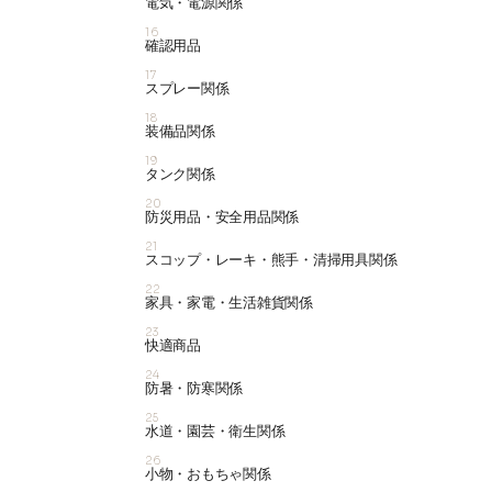
電気・電源関係
16
確認用品
17
スプレー関係
18
装備品関係
19
タンク関係
20
防災用品・安全用品関係
21
スコップ・レーキ・熊手・清掃用具関係
22
家具・家電・生活雑貨関係
23
快適商品
24
防暑・防寒関係
25
水道・園芸・衛生関係
26
小物・おもちゃ関係