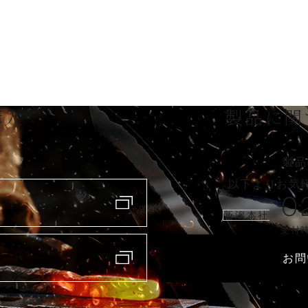
購入
製品に関
製品
以下よりお気
0
新潟本社
受付時
お問