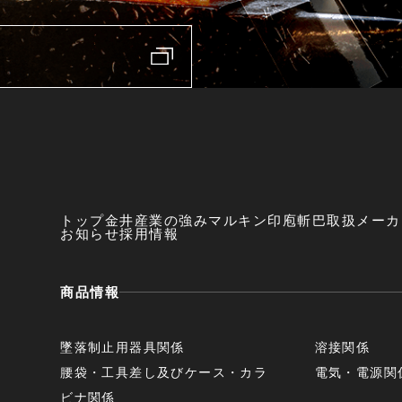
トップ
金井産業の強み
マルキン印
庖斬巴
取扱メーカ
お知らせ
採用情報
商品情報
墜落制止用器具関係
溶接関係
腰袋・工具差し及びケース・カラ
電気・電源関
ビナ関係