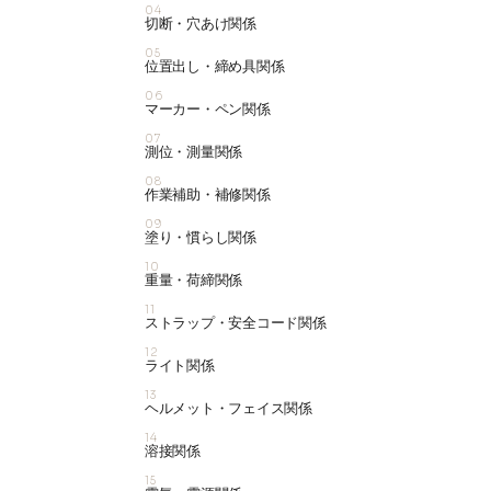
04
切断・穴あけ関係
05
位置出し・締め具関係
06
マーカー・ペン関係
07
測位・測量関係
08
作業補助・補修関係
09
塗り・慣らし関係
10
重量・荷締関係
11
ストラップ・安全コード関係
12
ライト関係
13
ヘルメット・フェイス関係
14
溶接関係
15