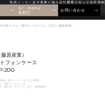
取扱メーカー
金井産業の強み
会社概要
お知らせ
採用情報
ド
包丁・関連商品
お問い合わせ
庖斬巴
02-09-スマホ・電子タバコケース＿SK11（藤原産業）
1（藤原産業）
トフォンケース
P-2DG
・工具差し及びケース・カラビナ関係
マホ・電子タバコケース
マホ・電子タバコケース＿SK11（藤原産業）