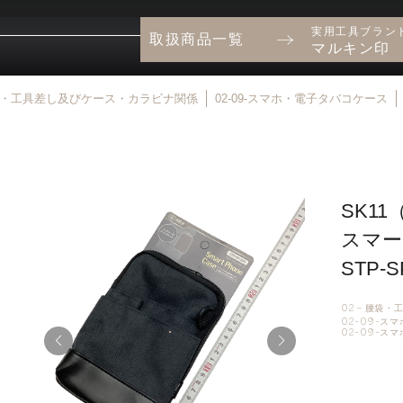
実用工具ブラン
取扱商品一覧
マルキン印
 腰袋・工具差し及びケース・カラビナ関係
02-09-スマホ・電子タバコケース
SK1
スマー
STP-S
02 – 腰袋
02-09-ス
02-09-ス