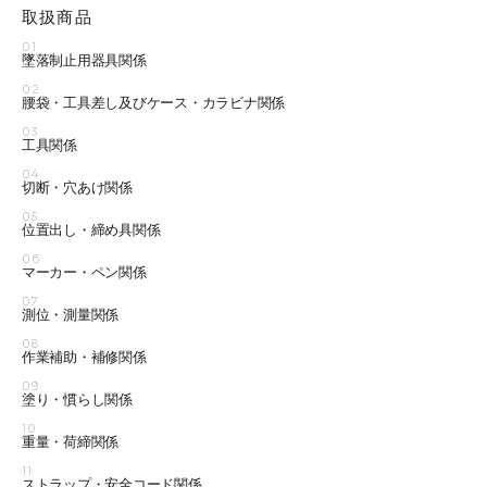
取扱商品
01
墜落制止用器具関係
02
腰袋・工具差し及びケース・カラビナ関係
03
工具関係
04
切断・穴あけ関係
05
位置出し・締め具関係
06
マーカー・ペン関係
07
測位・測量関係
08
作業補助・補修関係
09
塗り・慣らし関係
10
重量・荷締関係
11
ストラップ・安全コード関係