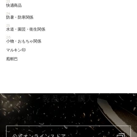
23
快適商品
24
防暑・防寒関係
25
水道・園芸・衛生関係
26
小物・おもちゃ関係
マルキン印
庖斬巴
製品のご購入
マルキン印
公式オンラインストア