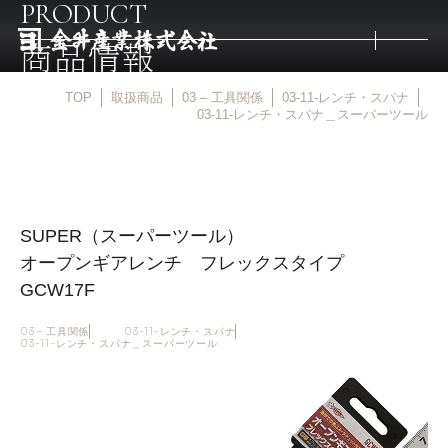
PRODUCT
商品情報
TOP
取扱商品
03 – 工具関係
03-11-レンチ・スパナ
トップ
03-11-レンチ・スパナ＿スーパーツール
取扱商品
SUPER（スーパーツール）
取扱メーカー
オープンギアレンチ フレックスタイプ
GCW17F
金井産業の強み
03 – 工具関係
03-11-レンチ・スパナ
03-11-レンチ・スパナ＿スーパーツール
マルキン印
庖斬巴