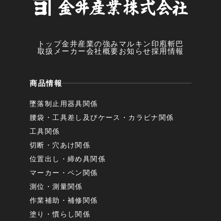
トップ
金井産業の強み
マルキン印
庖斬巴
取扱メーカー
会社概要
お知らせ
採用情報
商品情報
墜落制止用器具関係
腰袋・工具差し及びケース・カラビナ関係
工具関係
切断・穴あけ関係
位置出し・締め具関係
マーカー・ペン関係
測位・測量関係
作業補助・補修関係
塗り・慣らし関係