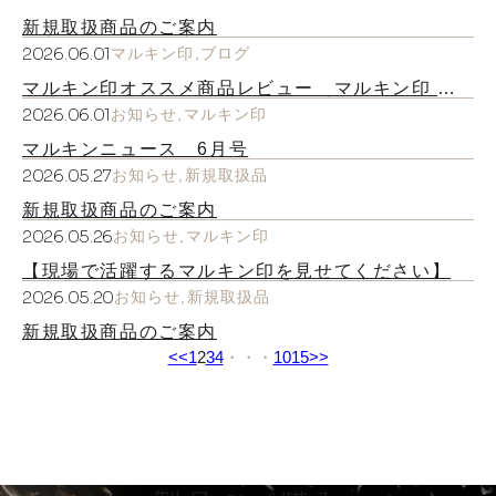
新規取扱商品のご案内
2026.06.01
お知らせ
マルキン印
ブログ
マルキン印オススメ商品レビュー マルキン印 各
命札｜腰道具や鍵に付けたい現場系キーホルダー！
2026.06.01
お知らせ
マルキン印
採用情報
マルキンニュース 6月号
2026.05.27
お知らせ
新規取扱品
新規取扱商品のご案内
2026.05.26
お知らせ
マルキン印
【現場で活躍するマルキン印を見せてください】
2026.05.20
お知らせ
新規取扱品
新規取扱商品のご案内
お問い合わせはこちら
<<
1
2
3
4
10
15
>>