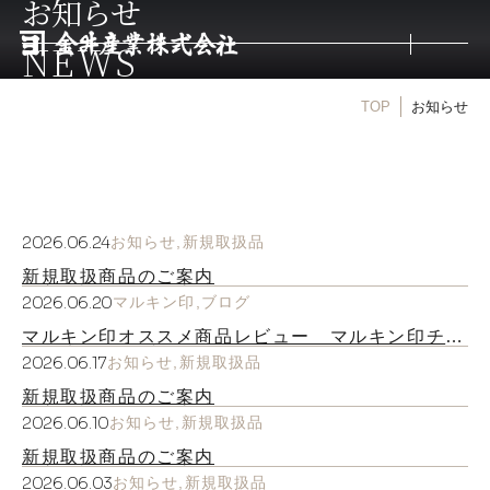
お知らせ
NEWS
TOP
お知らせ
トップ
取扱商品
2026.06.24
お知らせ
新規取扱品
取扱メーカー
新規取扱商品のご案内
2026.06.20
マルキン印
ブログ
金井産業の強み
マルキン印オススメ商品レビュー マルキン印チェ
ーン式グローブホルダー｜がっちり掴めて色んな所
2026.06.17
お知らせ
新規取扱品
に取り付けられる
新規取扱商品のご案内
マルキン印
2026.06.10
お知らせ
新規取扱品
新規取扱商品のご案内
庖斬巴
2026.06.03
お知らせ
新規取扱品